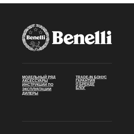
TRK 702
TRK 702
Цвет:
черный
TRK 702 X
Подходит для моделей:
TRK 702 X
TRK 702
TRK 702 X
МОДЕЛЬНЫЙ РЯД
TRADE-IN БОНУС
АКСЕССУАРЫ
ГАРАНТИЯ
О БРЕНДЕ
ИНСТРУКЦИИ ПО
БЛОГ
ЭКСПЛУАТАЦИИ
ДИЛЕРЫ