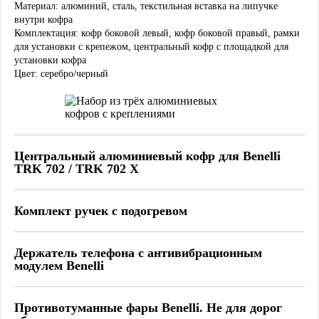
Материал:
алюминий, сталь, текстильная вставка на липучке
внутри кофра
Комплектация:
кофр боковой левый, кофр боковой правый, рамки
для установки с крепежом, центральный кофр с площадкой для
установки кофра
Цвет:
серебро/черный
Центральный алюминиевый кофр для Benelli
TRK 702 / TRK 702 X
Тип:
центральный кофр для установки на штатный багажник
Материал:
алюминий, сталь, текстильная вставка на липучке
внутри кофра
Комплект ручек с подогревом
Комплектация:
кофр, площадка для установки с комплектом
Тип:
Дополнительный аксессуар, подключается к штатной
крепежа
проводке, три режима работы
Цвет:
серебристый/черный
Материал:
Держатель телефона с антивибрационным
Пластик, резина
модулем Benelli
Комплектация:
полный набор для установки, включая проводку
Цвет:
черный
Тип:
антивибрационный, для крепления на руль
Материал:
пластик, резина
Комплектация:
Противотуманные фары Benelli. Не для дорог
держатель и комплект для установки