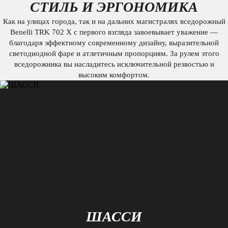
СТИЛЬ И ЭРГОНОМИКА
Как на улицах города, так и на дальних магистралях вседорожный
Benelli TRK 702 X с первого взгляда завоевывает уважение —
благодаря эффектному современному дизайну, выразительной
светодиодной фаре и атлетичным пропорциям. За рулем этого
вседорожника вы насладитесь исключительной резвостью и
высоким комфортом.
ШАССИ